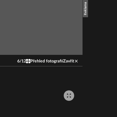
6
/
12
Přehled fotografií
Zavřít