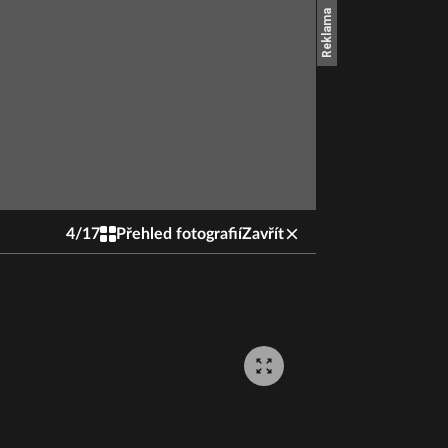
4
/
17
Přehled fotografií
Zavřít