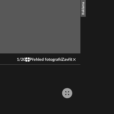
1
/
20
Přehled fotografií
Zavřít