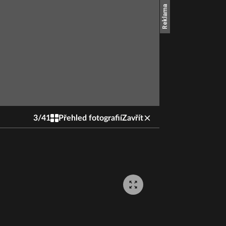
3
/
41
Přehled fotografií
Zavřít