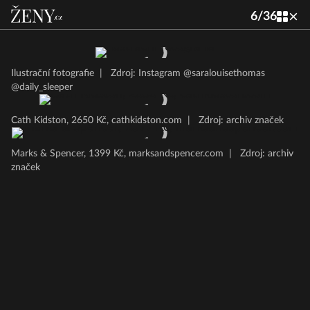
6
/
36
Ilustrační fotografie
|
Zdroj: Instagram @saralouisethomas
@daily_sleeper
Cath Kidston, 2650 Kč, cathkidston.com
|
Zdroj: archiv značek
Marks & Spencer, 1399 Kč, marksandspencer.com
|
Zdroj: archiv
značek