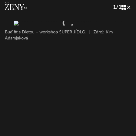
1
/
1
Buď fit s Dietou – workshop SUPER JÍDLO.
|
Zdroj: Kim
Adamjaková