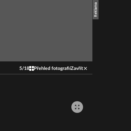
5
/
18
Přehled fotografií
Zavřít