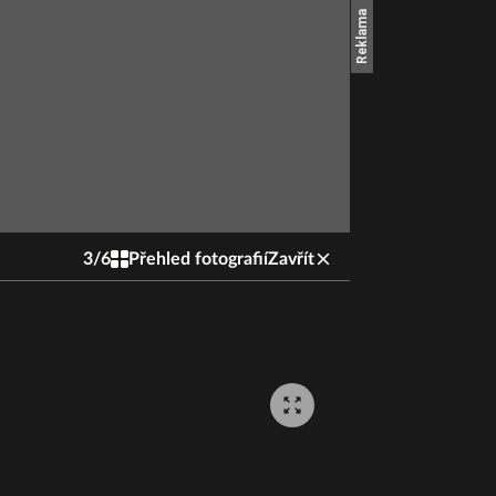
3
/
6
Přehled fotografií
Zavřít