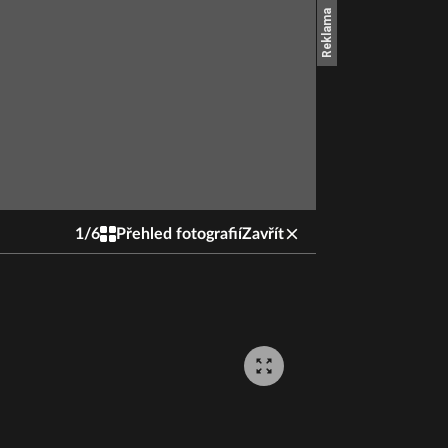
1
/
6
Přehled fotografií
Zavřít