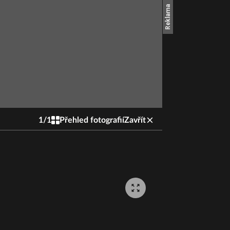
1
/
1
Přehled fotografií
Zavřít