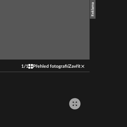
1
/
1
Přehled fotografií
Zavřít