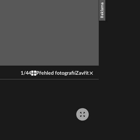
1
/
44
Přehled fotografií
Zavřít