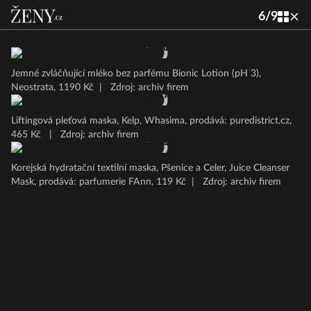
6
/
9
Jemné zvláčňující mléko bez parfému Bionic Lotion (pH 3),
Neostrata, 1190 Kč
|
Zdroj: archiv firem
Liftingová pleťová maska, Kelp, Whasima, prodává: puredistrict.cz,
465 Kč
|
Zdroj: archiv firem
Korejská hydratační textilní maska, Pšenice a Celer, Juice Cleanser
Mask, prodává: parfumerie FAnn, 119 Kč
|
Zdroj: archiv firem