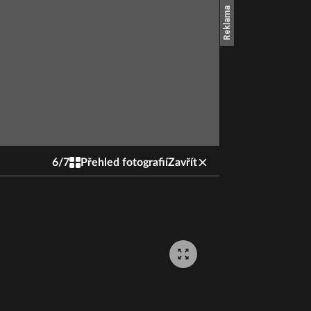
6
/
7
Přehled fotografií
Zavřít