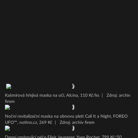
Kašmírová hřejivá maska na oči, Alcina, 110 Kč/ks
|
Zdroj: archiv
firem
Noční revitalizační maska na obnovu pleti Call It a Night, FOREO
UFO™, notino.cz, 269 Kč
|
Zdroj: archiv firem
Denní omlazující péče Elixir Jeunesse, Yves Rocher, 799 Kč/50