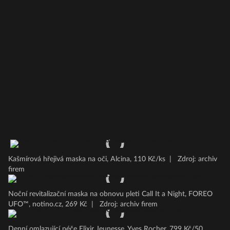
Kašmírová hřejivá maska na oči, Alcina, 110 Kč/ks
|
Zdroj: archiv
firem
Noční revitalizační maska na obnovu pleti Call It a Night, FOREO
UFO™, notino.cz, 269 Kč
|
Zdroj: archiv firem
Denní omlazující péče Elixir Jeunesse, Yves Rocher, 799 Kč/50