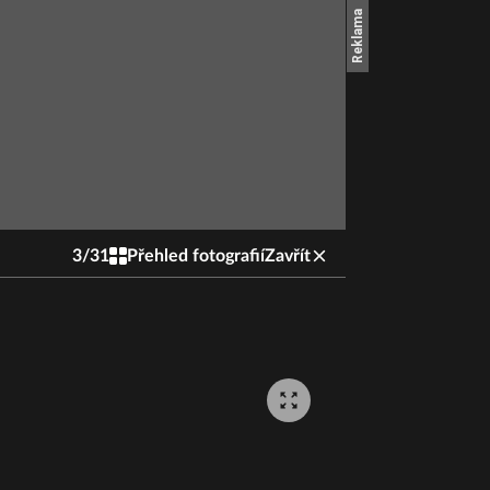
3
/
31
Přehled fotografií
Zavřít