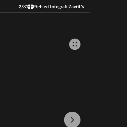
2
/
31
Přehled fotografií
Zavřít