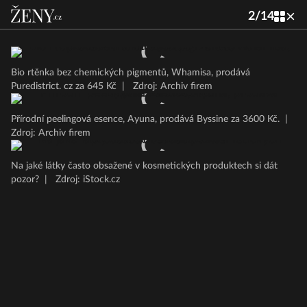
2
/
14
Bio rtěnka bez chemických pigmentů, Whamisa, prodává
Puredistrict. cz za 645 Kč
|
Zdroj: Archiv firem
Přírodní peelingová esence, Ayuna, prodává Byssine za 3600 Kč.
|
Zdroj: Archiv firem
Na jaké látky často obsažené v kosmetických produktech si dát
pozor?
|
Zdroj: iStock.cz