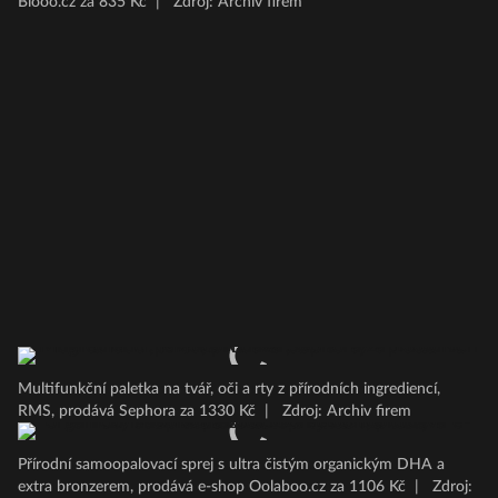
Biooo.cz za 835 Kč
|
Zdroj: Archiv firem
Multifunkční paletka na tvář, oči a rty z přírodních ingrediencí,
RMS, prodává Sephora za 1330 Kč
|
Zdroj: Archiv firem
Přírodní samoopalovací sprej s ultra čistým organickým DHA a
extra bronzerem, prodává e-shop Oolaboo.cz za 1106 Kč
|
Zdroj: