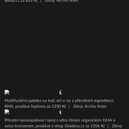
Biooo.cz za 835 Kč
|
Zdroj: Archiv firem
Multifunkční paletka na tvář, oči a rty z přírodních ingrediencí,
RMS, prodává Sephora za 1330 Kč
|
Zdroj: Archiv firem
Přírodní samoopalovací sprej s ultra čistým organickým DHA a
extra bronzerem, prodává e-shop Oolaboo.cz za 1106 Kč
|
Zdroj: