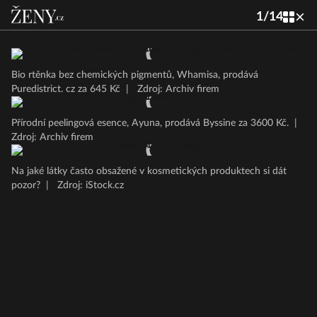
1
/
14
Bio rtěnka bez chemických pigmentů, Whamisa, prodává
Puredistrict. cz za 645 Kč
|
Zdroj: Archiv firem
Přírodní peelingová esence, Ayuna, prodává Byssine za 3600 Kč.
|
Zdroj: Archiv firem
Na jaké látky často obsažené v kosmetických produktech si dát
pozor?
|
Zdroj: iStock.cz