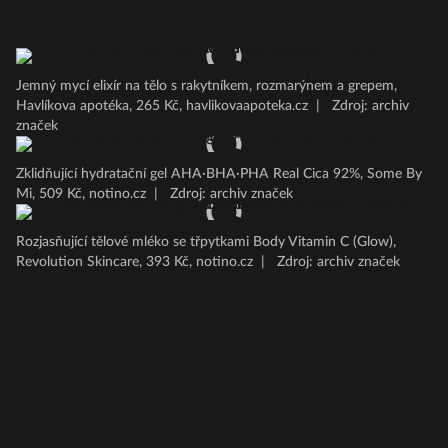
Jemný mycí elixír na tělo s rakytníkem, rozmarýnem a grepem,
Havlíkova apotéka, 265 Kč, havlikovaapoteka.cz
|
Zdroj: archiv
značek
Zklidňující hydratační gel AHA∙BHA∙PHA Real Cica 92%, Some By
Mi, 509 Kč, notino.cz
|
Zdroj: archiv značek
Rozjasňující tělové mléko se třpytkami Body Vitamin C (Glow),
Revolution Skincare, 393 Kč, notino.cz
|
Zdroj: archiv značek