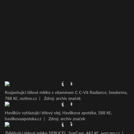
Rozjasňující tělové mléko s vitamínem C C-Vit Radiance, Sesderma,
788 Kč, notino.cz
|
Zdroj: archiv značek
Havlíkův vyhlazující tělový olej, Havlíkova apotéka, 588 Kč,
havlikovaapoteka.cz
|
Zdroj: archiv značek
Zklidňující tělové mléko SEBUCEL, SynCare, 442 Kč, syncare.cz
|