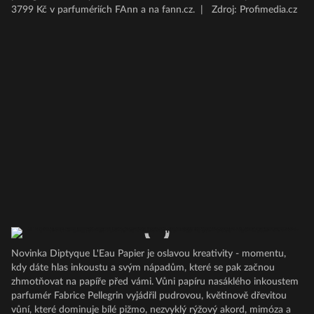
3799 Kč v parfumériích FAnn a na fann.cz.
|
Zdroj: Profimedia.cz
Novinka Diptyque L'Eau Papier je oslavou kreativity - momentu,
kdy dáte hlas inkoustu a svým nápadům, které se pak začnou
zhmotňovat na papíře před vámi. Vůni papíru nasáklého inkoustem
parfumér Fabrice Pellegrin vyjádřil pudrovou, květinově dřevitou
vůní, které dominuje bílé pižmo, nezvyklý rýžový akord, mimóza a