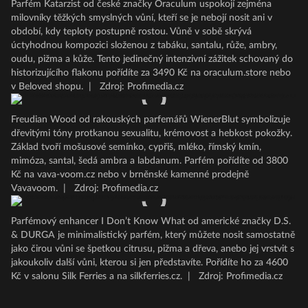
Parfém Katarzist od české značky Oraculum uspokojí zejména
milovníky těžkých smyslných vůní, kteří se je nebojí nosit ani v
období, kdy teploty postupně rostou. Vůně v sobě skrývá
úctyhodnou kompozici složenou z tabáku, santalu, růže, ambry,
oudu, pižma a kůže. Tento jedinečný intenzivní zážitek schovaný do
historizujícího flakonu pořídíte za 3490 Kč na oraculum.store nebo
v Beloved shopu.
|
Zdroj: Profimedia.cz
Freudian Wood od rakouských parfemářů WienerBlut symbolizuje
dřevitými tóny protkanou sexualitu, krémovost a hebkost pokožky.
Základ tvoří mošusové semínko, cypřiš, mléko, římský kmín,
mimóza, santal, šedá ambra a labdanum. Parfém pořídíte od 3800
Kč na vava-voom.cz nebo v brněnské kamenné prodejně
Vavavoom.
|
Zdroj: Profimedia.cz
Parfémový enhancer I Don’t Know What od americké značky D.S.
& DURGA je minimalistický parfém, který můžete nosit samostatně
jako čirou vůni se špetkou citrusu, pižma a dřeva, anebo jej vrstvit s
jakoukoliv další vůni, kterou si jen představíte. Pořídíte ho za 4600
Kč v salonu Silk Ferries a na silkferries.cz.
|
Zdroj: Profimedia.cz