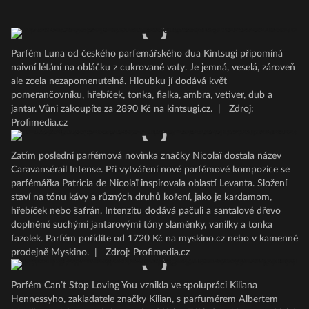
Parfém Luna od českého parfemářského dua Kintsugi připomíná
naivní létání na obláčku z cukrované vaty. Je jemná, veselá, zároveň
ale zcela nezapomenutelná. Hloubku jí dodává květ
pomerančovníku, hřebíček, tonka, fialka, ambra, vetiver, dub a
jantar. Vůni zakoupíte za 2890 Kč na kintsugi.cz.
|
Zdroj:
Profimedia.cz
Zatím poslední parfémová novinka značky Nicolaï dostala název
Caravansérail Intense. Při vytváření nové parfémové kompozice se
parfémářka Patricia de Nicolaï inspirovala oblastí Levanta. Složení
staví na tónu kávy a různých druhů koření, jako je kardamom,
hřebíček nebo šafrán. Intenzitu dodává pačuli a santalové dřevo
doplněné suchými jantarovými tóny slaměnky, vanilky a tonka
fazolek. Parfém pořídíte od 1720 Kč na myskino.cz nebo v kamenné
prodejně Myskino.
|
Zdroj: Profimedia.cz
Parfém Can’t Stop Loving You vznikla ve spolupráci Kiliana
Hennessyho, zakladatele značky Kilian, s parfumérem Albertem