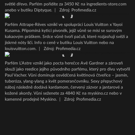
světlé dřevo. Parfém pořídíte za 3450 Kč na ingredients-store.com
anebo v butiku Diptyque.
|
Zdroj: Profimedia.cz
Parfém Attrape-Rêves vznikl ve spolupráci Louis Vuitton x Yayoi
Kusama. Připomíná kytici pivoněk, jejíž vůně se mísí se surovým
kakaovým práškem. Srdce vůně tvoří pačuli, které rozjasňují svěží a
jiskrné nóty liči. Info o ceně v butiku Louis Vuitton nebo na
louisvuitton.com.
|
Zdroj: Profimedia.cz
Parfém L’Astre vznikl jako pocta herečce Avě Gardner a zároveň
slouží jako reedice jejího původního parfému, který pro divu vytvořil
Paul Vacher. Vůni dominuje osvědčená květinová čtveřice – jasmín,
tuberóza, ylang-ylang a květ pomerančovníku. Sexy přepychový
náboj následně dodává kardamom, červený zázvor a jantarové a
kožené akordy. Vůni seženete za 4840 Kč na myskino.cz nebo v
kamenné prodejně Myskino.
|
Zdroj: Profimedia.cz