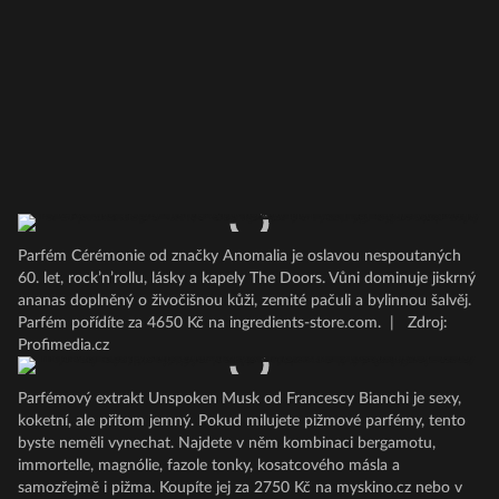
Parfém Cérémonie od značky Anomalia je oslavou nespoutaných
60. let, rock’n’rollu, lásky a kapely The Doors. Vůni dominuje jiskrný
ananas doplněný o živočišnou kůži, zemité pačuli a bylinnou šalvěj.
Parfém pořídíte za 4650 Kč na ingredients-store.com.
|
Zdroj:
Profimedia.cz
Parfémový extrakt Unspoken Musk od Francescy Bianchi je sexy,
koketní, ale přitom jemný. Pokud milujete pižmové parfémy, tento
byste neměli vynechat. Najdete v něm kombinaci bergamotu,
immortelle, magnólie, fazole tonky, kosatcového másla a
samozřejmě i pižma. Koupíte jej za 2750 Kč na myskino.cz nebo v