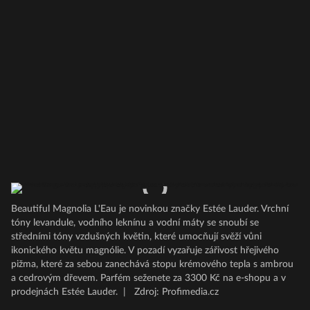
Beautiful Magnolia L'Eau je novinkou značky Estée Lauder. Vrchní
tóny levandule, vodního leknínu a vodní máty se snoubí se
středními tóny vzdušných květin, které umocňují svěží vůni
ikonického květu magnólie. V pozadí vyzařuje zářivost hřejivého
pižma, které za sebou zanechává stopu krémového tepla s ambrou
a cedrovým dřevem. Parfém seženete za 3300 Kč na e-shopu a v
prodejnách Estée Lauder.
|
Zdroj: Profimedia.cz