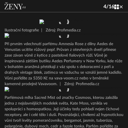
4
/
16
Ilustrační fotografie
|
Zdroj: Profimedia.cz
Při prvním vdechnutí parfému Amnesia Rose z dílny Aedes de
Venustas ucítíte růžový pepř. Průvan z otevřených dveří přinese
zase závan vůně z kytice z pastelově fialových růží. Vůně je
inspirovaná zátiším butiku Aedes Perfumery v New Yorku, kde růže
v bohatém aranžmá přetékají z váz spolu s dekoracemi z peří a
drahých vintage látek, zatímco ve vzduchu se vznáší jemné kadidlo.
Vůni pořídíte za 5350 Kč na vava-voom.cz nebo v brněnské
kamenné prodejně Vavavoom.
|
Zdroj: Profimedia.cz
Parfémová mlha Sacred Mist od značky Cosmoss, kterou založila
jedna z nejslavnějších modelek světa, Kate Moss, vznikla ve
spolupráci s homeopatkou. Její účinky tedy pohladí nejen čichové
receptory, ale i celé tělo i duši. Povznášející, chvílemi až hypnotickou
vůni tvoří květy pomerančovníku, bergamot, jasmín, tuberóza,
pelargónie, dubový mech, cedr a fazole tonka. Parfém pořídíte za