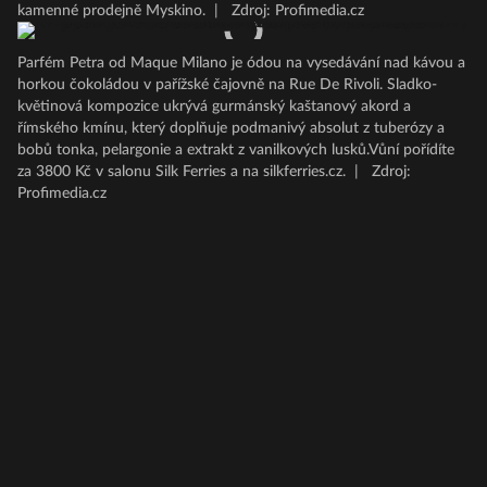
kamenné prodejně Myskino.
|
Zdroj: Profimedia.cz
Parfém Petra od Maque Milano je ódou na vysedávání nad kávou a
horkou čokoládou v pařížské čajovně na Rue De Rivoli. Sladko-
květinová kompozice ukrývá gurmánský kaštanový akord a
římského kmínu, který doplňuje podmanivý absolut z tuberózy a
bobů tonka, pelargonie a extrakt z vanilkových lusků.Vůní pořídíte
za 3800 Kč v salonu Silk Ferries a na silkferries.cz.
|
Zdroj:
Profimedia.cz