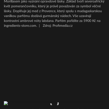
Morillasem jako vyznání opravdové lásky. Základ tvoří severoafrický
květ pomerančovníku, který je právě považován za symbol věčné
lásky. Doplňuje jej med z Provence, který spolu s madagaskarskou
vanilkou parfému dodává gurmánský nádech. Vše uzavírají
kontrastní ambrové nóty labdana. Parfém pořídíte za 5900 Kč na
ingredients-store.com.
|
Zdroj: Profimedia.cz