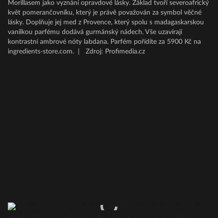
Morillasem jako vyznání opravdové lásky. Základ tvoří severoafrický
květ pomerančovníku, který je právě považován za symbol věčné
lásky. Doplňuje jej med z Provence, který spolu s madagaskarskou
vanilkou parfému dodává gurmánský nádech. Vše uzavírají
kontrastní ambrové nóty labdana. Parfém pořídíte za 5900 Kč na
ingredients-store.com.
|
Zdroj: Profimedia.cz