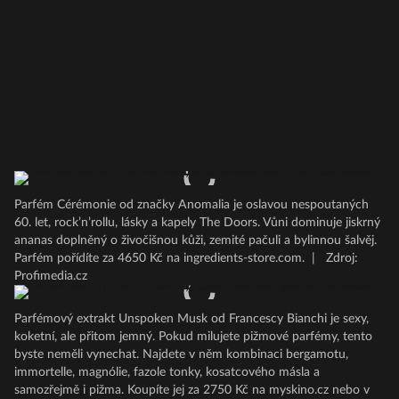
Parfém Cérémonie od značky Anomalia je oslavou nespoutaných
60. let, rock’n’rollu, lásky a kapely The Doors. Vůni dominuje jiskrný
ananas doplněný o živočišnou kůži, zemité pačuli a bylinnou šalvěj.
Parfém pořídíte za 4650 Kč na ingredients-store.com.
|
Zdroj:
Profimedia.cz
Parfémový extrakt Unspoken Musk od Francescy Bianchi je sexy,
koketní, ale přitom jemný. Pokud milujete pižmové parfémy, tento
byste neměli vynechat. Najdete v něm kombinaci bergamotu,
immortelle, magnólie, fazole tonky, kosatcového másla a
samozřejmě i pižma. Koupíte jej za 2750 Kč na myskino.cz nebo v