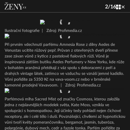
2
/
16
Ilustrační fotografie
|
Zdroj: Profimedia.cz
Při prvním vdechnutí parfému Amnesia Rose z dílny Aedes de
Venustas ucítíte růžový pepř. Průvan z otevřených dveří přinese
zase závan vůně z kytice z pastelově fialových růží. Vůně je
inspirovaná zátiším butiku Aedes Perfumery v New Yorku, kde růže
v bohatém aranžmá přetékají z váz spolu s dekoracemi z peří a
drahých vintage látek, zatímco ve vzduchu se vznáší jemné kadidlo.
Vůni pořídíte za 5350 Kč na vava-voom.cz nebo v brněnské
kamenné prodejně Vavavoom.
|
Zdroj: Profimedia.cz
Parfémová mlha Sacred Mist od značky Cosmoss, kterou založila
jedna z nejslavnějších modelek světa, Kate Moss, vznikla ve
spolupráci s homeopatkou. Její účinky tedy pohladí nejen čichové
receptory, ale i celé tělo i duši. Povznášející, chvílemi až hypnotickou
vůni tvoří květy pomerančovníku, bergamot, jasmín, tuberóza,
pelargónie, dubový mech, cedr a fazole tonka. Parfém pořídíte za