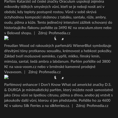
Parfém Katarzist od české značky Oraculum uspokojí zejména
milovníky těžkých smyslných vůní, kteří se je nebojí nosit ani v
období, kdy teploty postupně rostou. Vůně v sobě skrývá
úctyhodnou kompozici složenou z tabáku, santalu, růže, ambry,
oudu, pižma a kůže. Tento jedinečný intenzivní zážitek schovaný do
historizujícího flakonu pořídíte za 3490 Kč na oraculum.store nebo
v Beloved shopu.
|
Zdroj: Profimedia.cz
Freudian Wood od rakouských parfemářů WienerBlut symbolizuje
dřevitými tóny protkanou sexualitu, krémovost a hebkost pokožky.
Základ tvoří mošusové semínko, cypřiš, mléko, římský kmín,
mimóza, santal, šedá ambra a labdanum. Parfém pořídíte od 3800
Kč na vava-voom.cz nebo v brněnské kamenné prodejně
Vavavoom.
|
Zdroj: Profimedia.cz
Parfémový enhancer I Don’t Know What od americké značky D.S.
& DURGA je minimalistický parfém, který můžete nosit samostatně
jako čirou vůni se špetkou citrusu, pižma a dřeva, anebo jej vrstvit s
jakoukoliv další vůni, kterou si jen představíte. Pořídíte ho za 4600
Kč v salonu Silk Ferries a na silkferries.cz.
|
Zdroj: Profimedia.cz