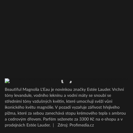
Beautiful Magnolia L'Eau je novinkou značky Estée Lauder. Vrchní
tóny levandule, vodního leknínu a vodní máty se snoubí se
středními tóny vzdušných květin, které umocňují svěží vůni
ikonického květu magnólie. V pozadí vyzařuje zářivost hřejivého
pižma, které za sebou zanechává stopu krémového tepla s ambrou
a cedrovým dřevem. Parfém seženete za 3300 Kč na e-shopu a v
prodejnách Estée Lauder.
|
Zdroj: Profimedia.cz