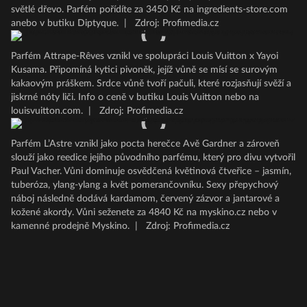
světlé dřevo. Parfém pořídíte za 3450 Kč na ingredients-store.com
anebo v butiku Diptyque.
|
Zdroj: Profimedia.cz
Parfém Attrape-Rêves vznikl ve spolupráci Louis Vuitton x Yayoi
Kusama. Připomíná kytici pivoněk, jejíž vůně se mísí se surovým
kakaovým práškem. Srdce vůně tvoří pačuli, které rozjasňují svěží a
jiskrné nóty liči. Info o ceně v butiku Louis Vuitton nebo na
louisvuitton.com.
|
Zdroj: Profimedia.cz
Parfém L’Astre vznikl jako pocta herečce Avě Gardner a zároveň
slouží jako reedice jejího původního parfému, který pro divu vytvořil
Paul Vacher. Vůni dominuje osvědčená květinová čtveřice – jasmín,
tuberóza, ylang-ylang a květ pomerančovníku. Sexy přepychový
náboj následně dodává kardamom, červený zázvor a jantarové a
kožené akordy. Vůni seženete za 4840 Kč na myskino.cz nebo v
kamenné prodejně Myskino.
|
Zdroj: Profimedia.cz