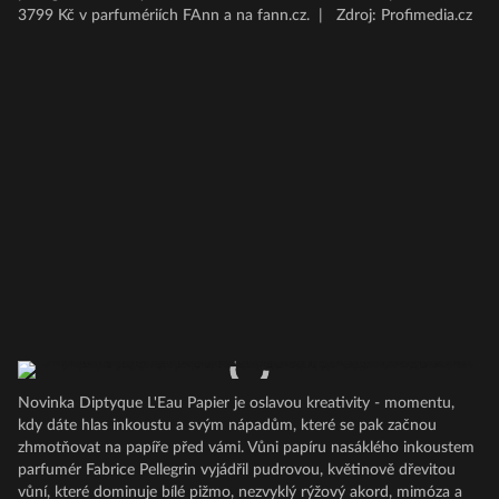
3799 Kč v parfumériích FAnn a na fann.cz.
|
Zdroj: Profimedia.cz
Novinka Diptyque L'Eau Papier je oslavou kreativity - momentu,
kdy dáte hlas inkoustu a svým nápadům, které se pak začnou
zhmotňovat na papíře před vámi. Vůni papíru nasáklého inkoustem
parfumér Fabrice Pellegrin vyjádřil pudrovou, květinově dřevitou
vůní, které dominuje bílé pižmo, nezvyklý rýžový akord, mimóza a