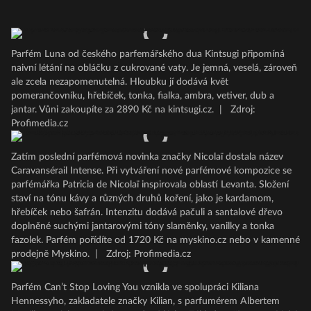
Parfém Luna od českého parfemářského dua Kintsugi připomíná
naivní létání na obláčku z cukrované vaty. Je jemná, veselá, zároveň
ale zcela nezapomenutelná. Hloubku jí dodává květ
pomerančovníku, hřebíček, tonka, fialka, ambra, vetiver, dub a
jantar. Vůni zakoupíte za 2890 Kč na kintsugi.cz.
|
Zdroj:
Profimedia.cz
Zatím poslední parfémová novinka značky Nicolaï dostala název
Caravansérail Intense. Při vytváření nové parfémové kompozice se
parfémářka Patricia de Nicolaï inspirovala oblastí Levanta. Složení
staví na tónu kávy a různých druhů koření, jako je kardamom,
hřebíček nebo šafrán. Intenzitu dodává pačuli a santalové dřevo
doplněné suchými jantarovými tóny slaměnky, vanilky a tonka
fazolek. Parfém pořídíte od 1720 Kč na myskino.cz nebo v kamenné
prodejně Myskino.
|
Zdroj: Profimedia.cz
Parfém Can’t Stop Loving You vznikla ve spolupráci Kiliana
Hennessyho, zakladatele značky Kilian, s parfumérem Albertem