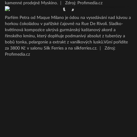
kamenné prodejně Myskino.
|
Zdroj: Profimedia.cz
Parfém Petra od Maque Milano je ódou na vysedávání nad kávou a
horkou čokoládou v pařížské čajovně na Rue De Rivoli. Sladko-
květinová kompozice ukrývá gurmánský kaštanový akord a
římského kmínu, který doplňuje podmanivý absolut z tuberózy a
bobů tonka, pelargonie a extrakt z vanilkových lusků.Vůní pořídíte
za 3800 Kč v salonu Silk Ferries a na silkferries.cz.
|
Zdroj:
Profimedia.cz