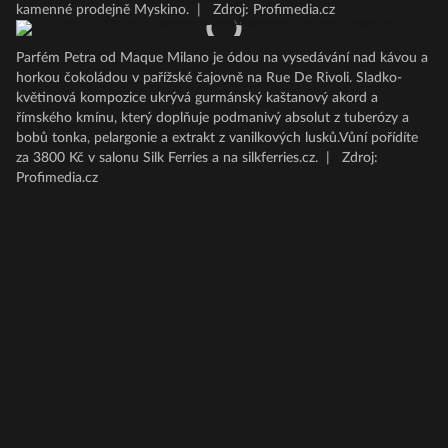
kamenné prodejně Myskino.
|
Zdroj: Profimedia.cz
Parfém Petra od Maque Milano je ódou na vysedávání nad kávou a
horkou čokoládou v pařížské čajovně na Rue De Rivoli. Sladko-
květinová kompozice ukrývá gurmánský kaštanový akord a
římského kmínu, který doplňuje podmanivý absolut z tuberózy a
bobů tonka, pelargonie a extrakt z vanilkových lusků.Vůní pořídíte
za 3800 Kč v salonu Silk Ferries a na silkferries.cz.
|
Zdroj:
Profimedia.cz