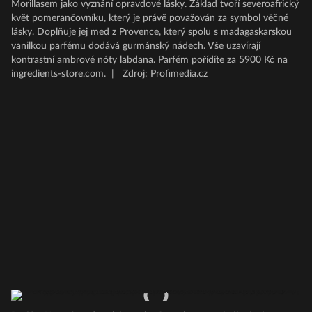
Morillasem jako vyznání opravdové lásky. Základ tvoří severoafrický
květ pomerančovníku, který je právě považován za symbol věčné
lásky. Doplňuje jej med z Provence, který spolu s madagaskarskou
vanilkou parfému dodává gurmánský nádech. Vše uzavírají
kontrastní ambrové nóty labdana. Parfém pořídíte za 5900 Kč na
ingredients-store.com.
|
Zdroj: Profimedia.cz