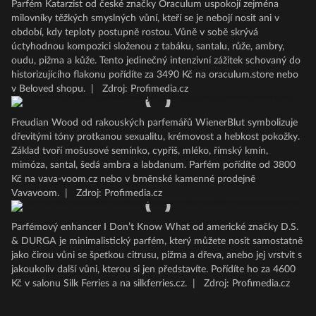
Parfém Katarzist od české značky Oraculum uspokojí zejména
milovníky těžkých smyslných vůní, kteří se je nebojí nosit ani v
období, kdy teploty postupně rostou. Vůně v sobě skrývá
úctyhodnou kompozici složenou z tabáku, santalu, růže, ambry,
oudu, pižma a kůže. Tento jedinečný intenzivní zážitek schovaný do
historizujícího flakonu pořídíte za 3490 Kč na oraculum.store nebo
v Beloved shopu.
|
Zdroj: Profimedia.cz
Freudian Wood od rakouských parfemářů WienerBlut symbolizuje
dřevitými tóny protkanou sexualitu, krémovost a hebkost pokožky.
Základ tvoří mošusové semínko, cypřiš, mléko, římský kmín,
mimóza, santal, šedá ambra a labdanum. Parfém pořídíte od 3800
Kč na vava-voom.cz nebo v brněnské kamenné prodejně
Vavavoom.
|
Zdroj: Profimedia.cz
Parfémový enhancer I Don’t Know What od americké značky D.S.
& DURGA je minimalistický parfém, který můžete nosit samostatně
jako čirou vůni se špetkou citrusu, pižma a dřeva, anebo jej vrstvit s
jakoukoliv další vůni, kterou si jen představíte. Pořídíte ho za 4600
Kč v salonu Silk Ferries a na silkferries.cz.
|
Zdroj: Profimedia.cz