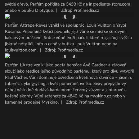
světlé dřevo. Parfém pořídíte za 3450 Kč na ingredients-store.com
anebo v butiku Diptyque.
|
Zdroj: Profimedia.cz
Parfém Attrape-Rêves vznikl ve spolupráci Louis Vuitton x Yayoi
Kusama. Připomíná kytici pivoněk, jejíž vůně se mísí se surovým
kakaovým práškem. Srdce vůně tvoří pačuli, které rozjasňují svěží a
jiskrné nóty liči. Info o ceně v butiku Louis Vuitton nebo na
louisvuitton.com.
|
Zdroj: Profimedia.cz
Parfém L’Astre vznikl jako pocta herečce Avě Gardner a zároveň
slouží jako reedice jejího původního parfému, který pro divu vytvořil
Paul Vacher. Vůni dominuje osvědčená květinová čtveřice – jasmín,
tuberóza, ylang-ylang a květ pomerančovníku. Sexy přepychový
náboj následně dodává kardamom, červený zázvor a jantarové a
kožené akordy. Vůni seženete za 4840 Kč na myskino.cz nebo v
kamenné prodejně Myskino.
|
Zdroj: Profimedia.cz