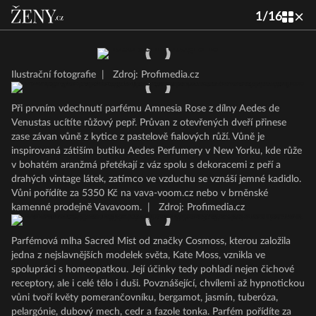
1
/
16
Ilustrační fotografie
|
Zdroj: Profimedia.cz
Při prvním vdechnutí parfému Amnesia Rose z dílny Aedes de
Venustas ucítíte růžový pepř. Průvan z otevřených dveří přinese
zase závan vůně z kytice z pastelově fialových růží. Vůně je
inspirovaná zátiším butiku Aedes Perfumery v New Yorku, kde růže
v bohatém aranžmá přetékají z váz spolu s dekoracemi z peří a
drahých vintage látek, zatímco ve vzduchu se vznáší jemné kadidlo.
Vůni pořídíte za 5350 Kč na vava-voom.cz nebo v brněnské
kamenné prodejně Vavavoom.
|
Zdroj: Profimedia.cz
Parfémová mlha Sacred Mist od značky Cosmoss, kterou založila
jedna z nejslavnějších modelek světa, Kate Moss, vznikla ve
spolupráci s homeopatkou. Její účinky tedy pohladí nejen čichové
receptory, ale i celé tělo i duši. Povznášející, chvílemi až hypnotickou
vůni tvoří květy pomerančovníku, bergamot, jasmín, tuberóza,
pelargónie, dubový mech, cedr a fazole tonka. Parfém pořídíte za