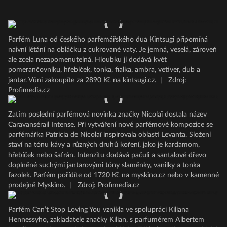
Parfém Luna od českého parfemářského dua Kintsugi připomíná
naivní létání na obláčku z cukrované vaty. Je jemná, veselá, zároveň
ale zcela nezapomenutelná. Hloubku jí dodává květ
pomerančovníku, hřebíček, tonka, fialka, ambra, vetiver, dub a
jantar. Vůni zakoupíte za 2890 Kč na kintsugi.cz.
|
Zdroj:
Profimedia.cz
Zatím poslední parfémová novinka značky Nicolaï dostala název
Caravansérail Intense. Při vytváření nové parfémové kompozice se
parfémářka Patricia de Nicolaï inspirovala oblastí Levanta. Složení
staví na tónu kávy a různých druhů koření, jako je kardamom,
hřebíček nebo šafrán. Intenzitu dodává pačuli a santalové dřevo
doplněné suchými jantarovými tóny slaměnky, vanilky a tonka
fazolek. Parfém pořídíte od 1720 Kč na myskino.cz nebo v kamenné
prodejně Myskino.
|
Zdroj: Profimedia.cz
Parfém Can’t Stop Loving You vznikla ve spolupráci Kiliana
Hennessyho, zakladatele značky Kilian, s parfumérem Albertem