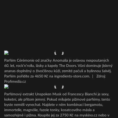
Parfém Cérémonie od značky Anomalia je oslavou nespoutaných
60. let, rock’n’rollu, lásky a kapely The Doors. Vůni dominuje jiskrný
ananas doplněný o živočišnou kůži, zemité pačuli a bylinnou šalvěj.
Parfém pořídíte za 4650 Kč na ingredients-store.com.
|
Zdroj:
Profimedia.cz
Parfémový extrakt Unspoken Musk od Francescy Bianchi je sexy,
koketní, ale přitom jemný. Pokud milujete pižmové parfémy, tento
byste neměli vynechat. Najdete v něm kombinaci bergamotu,
immortelle, magnólie, fazole tonky, kosatcového másla a
samozřejmě i pižma. Koupíte jej za 2750 Kč na myskino.cz nebo v