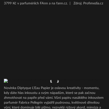
3799 Kč v parfumériích FAnn a na fann.cz.
|
Zdroj: Profimedia.cz
Novinka Diptyque L'Eau Papier je oslavou kreativity - momentu,
kdy dáte hlas inkoustu a svým nápadům, které se pak začnou
zhmotňovat na papíře před vámi. Vůni papíru nasáklého inkoustem
parfumér Fabrice Pellegrin vyjádřil pudrovou, květinově dřevitou
vůní, které dominuje bílé pižmo, nezvyklý rýžový akord, mimóza a