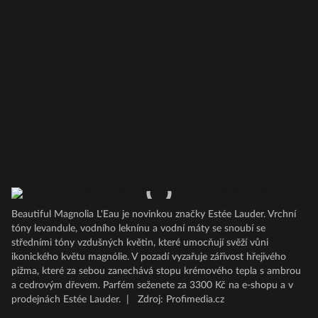
Beautiful Magnolia L'Eau je novinkou značky Estée Lauder. Vrchní
tóny levandule, vodního leknínu a vodní máty se snoubí se
středními tóny vzdušných květin, které umocňují svěží vůni
ikonického květu magnólie. V pozadí vyzařuje zářivost hřejivého
pižma, které za sebou zanechává stopu krémového tepla s ambrou
a cedrovým dřevem. Parfém seženete za 3300 Kč na e-shopu a v
prodejnách Estée Lauder.
|
Zdroj: Profimedia.cz