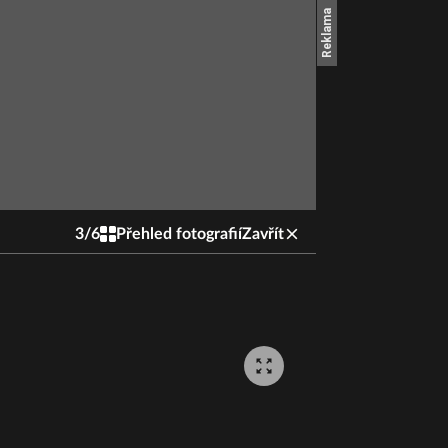
3
/
6
Přehled fotografií
Zavřít