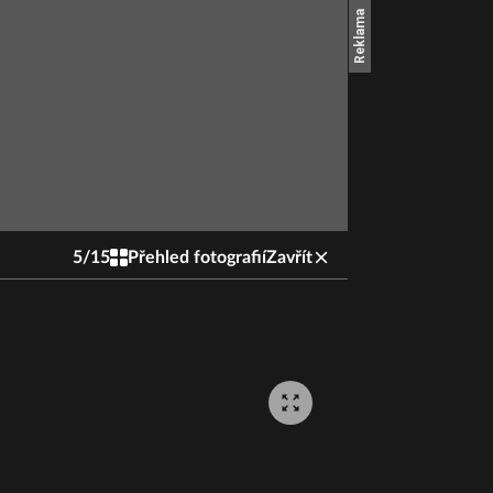
5
/
15
Přehled fotografií
Zavřít