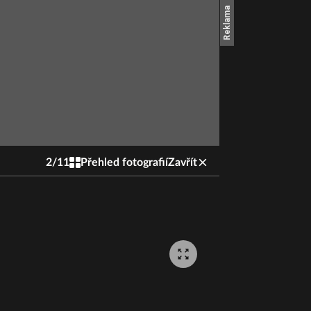
2
/
11
Přehled fotografií
Zavřít