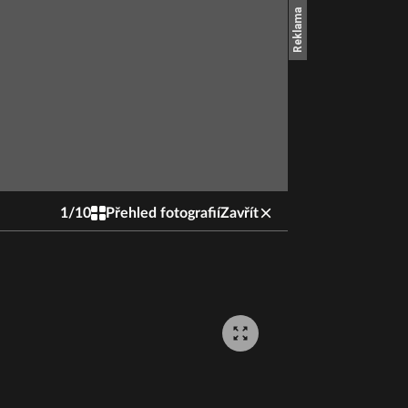
1
/
10
Přehled fotografií
Zavřít