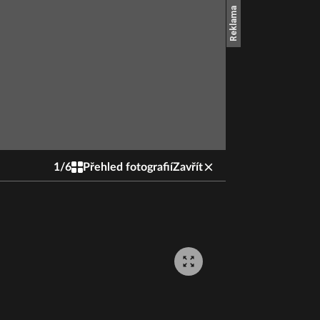
1
/
6
Přehled fotografií
Zavřít