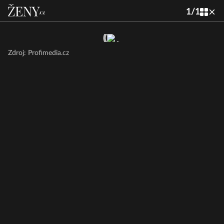
1
/
1
Zdroj: Profimedia.cz