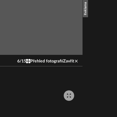
6
/
15
Přehled fotografií
Zavřít