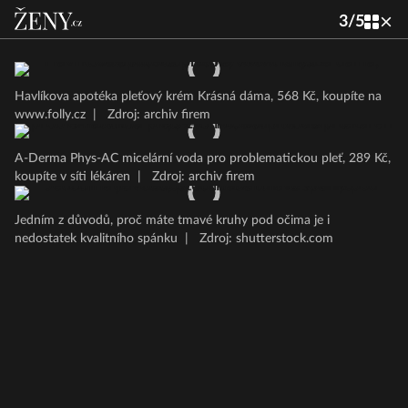
3
/
5
Havlíkova apotéka pleťový krém Krásná dáma, 568 Kč, koupíte na
www.folly.cz
|
Zdroj: archiv firem
A-Derma Phys-AC micelární voda pro problematickou pleť, 289 Kč,
koupíte v síti lékáren
|
Zdroj: archiv firem
Jedním z důvodů, proč máte tmavé kruhy pod očima je i
nedostatek kvalitního spánku
|
Zdroj: shutterstock.com