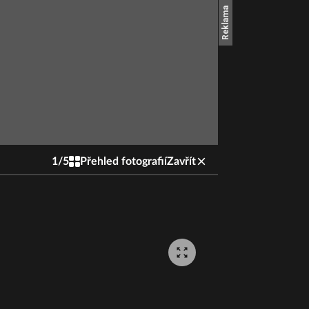
1
/
5
Přehled fotografií
Zavřít