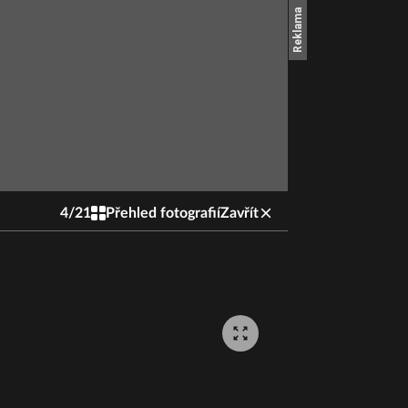
4
/
21
Přehled fotografií
Zavřít