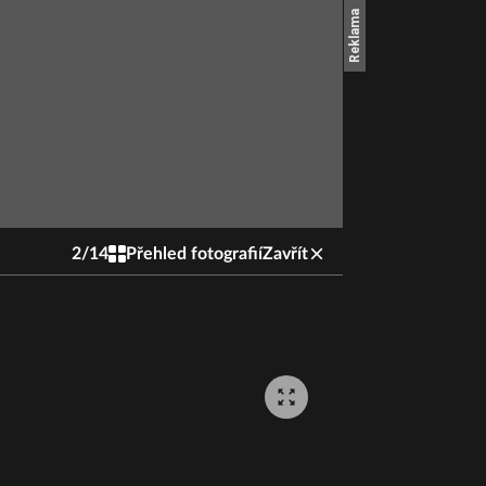
2
/
14
Přehled fotografií
Zavřít