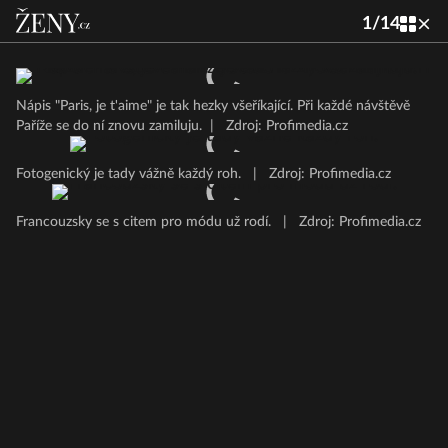
1
/
14
Nápis "Paris, je t'aime" je tak hezky všeříkající. Při každé návštěvě
Paříže se do ní znovu zamiluju.
|
Zdroj: Profimedia.cz
Fotogenický je tady vážně každý roh.
|
Zdroj: Profimedia.cz
Francouzsky se s citem pro módu už rodí.
|
Zdroj: Profimedia.cz