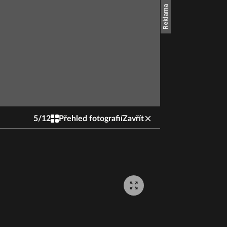
5
/
12
Přehled fotografií
Zavřít