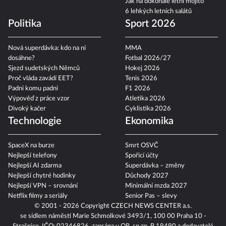
Jak na dokonalé letní mojito
6 lehkých letních salátů
Politika
Sport 2026
Nová superdávka: kdo na ní
MMA
dosáhne?
Fotbal 2026/27
Sjezd sudetských Němců
Hokej 2026
Proč vláda zavádí EET?
Tenis 2026
Padni komu padni
F1 2026
Výpověď z práce vzor
Atletika 2026
Divoký kačer
Cyklistika 2026
Technologie
Ekonomika
SpaceX na burze
Smrt OSVČ
Nejlepší telefony
Spořicí účty
Nejlepší AI zdarma
Superdávka – změny
Nejlepší chytré hodinky
Důchody 2027
Nejlepší VPN – srovnání
Minimální mzda 2027
Netflix filmy a seriály
Senior Pas – slevy
© 2001 - 2026 Copyright
CZECH NEWS CENTER a.s.
se sídlem náměstí Marie Schmolkové 3493/1, 100 00 Praha 10 -