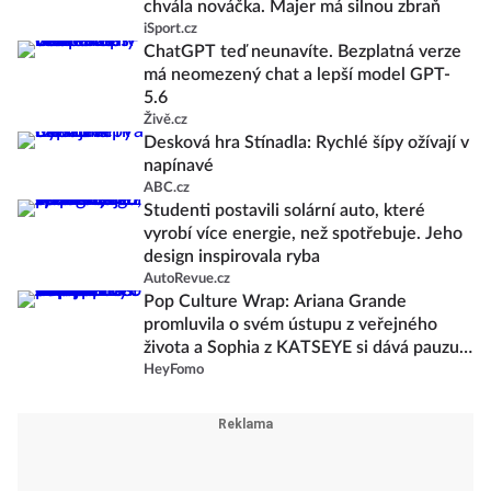
chvála nováčka. Majer má silnou zbraň
iSport.cz
ChatGPT teď neunavíte. Bezplatná verze
má neomezený chat a lepší model GPT-
5.6
Živě.cz
Desková hra Stínadla: Rychlé šípy ožívají v
napínavé
ABC.cz
Studenti postavili solární auto, které
vyrobí více energie, než spotřebuje. Jeho
design inspirovala ryba
AutoRevue.cz
Pop Culture Wrap: Ariana Grande
promluvila o svém ústupu z veřejného
života a Sophia z KATSEYE si dává pauzu
od skupiny
HeyFomo