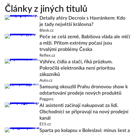
Články z jiných titulů
Detaily aféry Decroix s Havránkem: Kdo
je tady největší královna?
Blesk.cz
Peče se celá země, Babišova vláda ale mlčí
a mlží. Přitom extrémy počasí jsou
trvalými problémy Česka
Reflex.cz
Výhřev, čidla a stačí, říká průzkum.
Pokročilá elektronika není prioritou
zákazníků
Auto.cz
Samsung okouzlil Prahu dronovou show k
odstartování prodeje nových produktů
Poggers
AI asistenti začínají nakupovat za lidi.
Obchodníci se připravují na nový prodejní
kanál
E15.cz
Sparta po kolapsu v Boleslavi: minus šest a