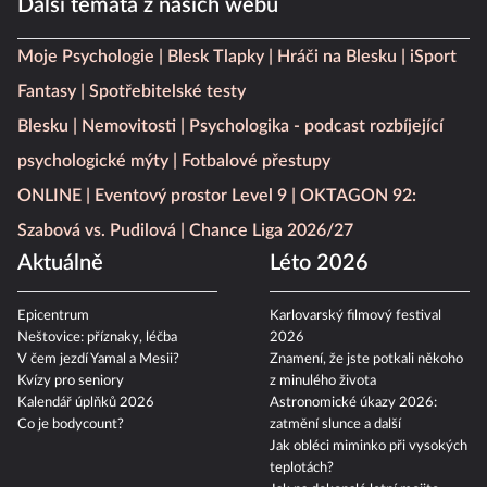
Další témata z našich webů
Moje Psychologie
Blesk Tlapky
Hráči na Blesku
iSport
Fantasy
Spotřebitelské testy
Blesku
Nemovitosti
Psychologika - podcast rozbíjející
psychologické mýty
Fotbalové přestupy
ONLINE
Eventový prostor Level 9
OKTAGON 92:
Szabová vs. Pudilová
Chance Liga 2026/27
Aktuálně
Léto 2026
Epicentrum
Karlovarský filmový festival
Neštovice: příznaky, léčba
2026
V čem jezdí Yamal a Mesii?
Znamení, že jste potkali někoho
Kvízy pro seniory
z minulého života
Kalendář úplňků 2026
Astronomické úkazy 2026:
Co je bodycount?
zatmění slunce a další
Jak obléci miminko při vysokých
teplotách?