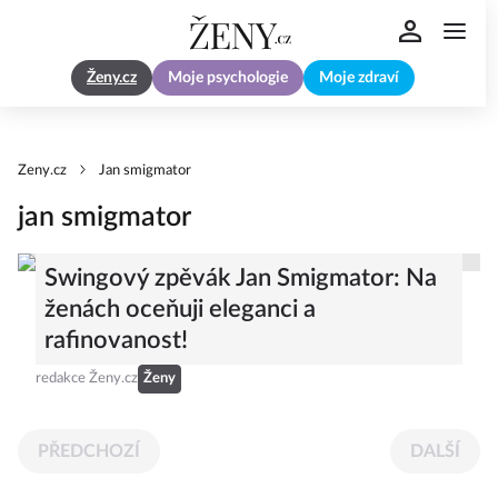
Ženy.cz
Moje psychologie
Moje zdraví
Zeny.cz
Jan smigmator
jan smigmator
Swingový zpěvák Jan Smigmator: Na
ženách oceňuji eleganci a
rafinovanost!
redakce Ženy.cz
Ženy
PŘEDCHOZÍ
DALŠÍ