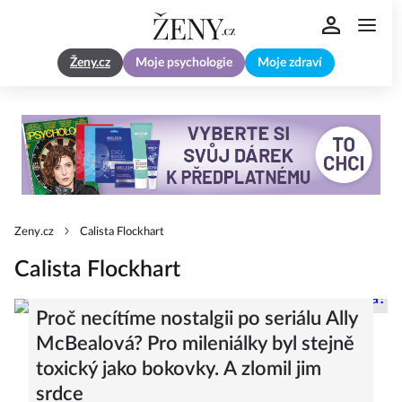
Ženy.cz
Moje psychologie
Moje zdraví
Zeny.cz
Calista Flockhart
Calista Flockhart
Proč necítíme nostalgii po seriálu Ally
McBealová? Pro mileniálky byl stejně
toxický jako bokovky. A zlomil jim
srdce