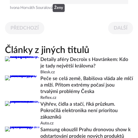
Ivona Horváth Souralová
Ženy
PŘEDCHOZÍ
DALŠÍ
Články z jiných titulů
Detaily aféry Decroix s Havránkem: Kdo
je tady největší královna?
Blesk.cz
Peče se celá země, Babišova vláda ale mlčí
a mlží. Přitom extrémy počasí jsou
trvalými problémy Česka
Reflex.cz
Výhřev, čidla a stačí, říká průzkum.
Pokročilá elektronika není prioritou
zákazníků
Auto.cz
Samsung okouzlil Prahu dronovou show k
odstartování prodeje nových produktů