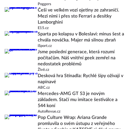
Poggers
Češi ve velkém vozí ojetiny ze zahraničí.
Mezi nimi i přes sto Ferrari a desítky
Lamborghini
E15.cz
Sparta po kolapsu v Boleslavi: minus šest a
chvála nováčka. Majer má silnou zbraň
iSport.cz
Jsme poslední generace, která rozumí
počítačům. Náš vnitřní geek zemřel na
nedostatek problémů
Živě.cz
Desková hra Stínadla: Rychlé šípy ožívají v
napínavé
ABC.cz
Mercedes-AMG GT 53 je novým
základem. Stačí mu imitace šestiválce a
544 koní
AutoRevue.cz
Pop Culture Wrap: Ariana Grande
promluvila o svém ústupu z veřejného