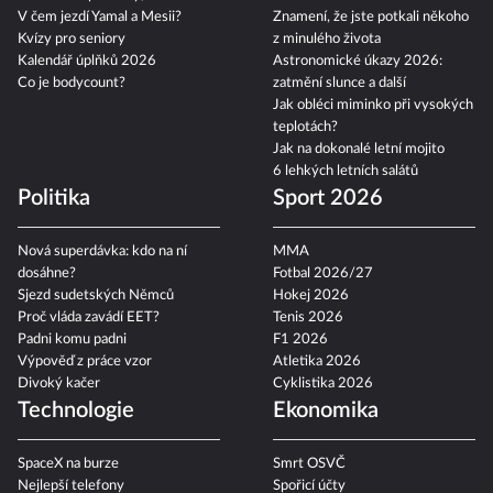
V čem jezdí Yamal a Mesii?
Znamení, že jste potkali někoho
Kvízy pro seniory
z minulého života
Kalendář úplňků 2026
Astronomické úkazy 2026:
Co je bodycount?
zatmění slunce a další
Jak obléci miminko při vysokých
teplotách?
Jak na dokonalé letní mojito
6 lehkých letních salátů
Politika
Sport 2026
Nová superdávka: kdo na ní
MMA
dosáhne?
Fotbal 2026/27
Sjezd sudetských Němců
Hokej 2026
Proč vláda zavádí EET?
Tenis 2026
Padni komu padni
F1 2026
Výpověď z práce vzor
Atletika 2026
Divoký kačer
Cyklistika 2026
Technologie
Ekonomika
SpaceX na burze
Smrt OSVČ
Nejlepší telefony
Spořicí účty