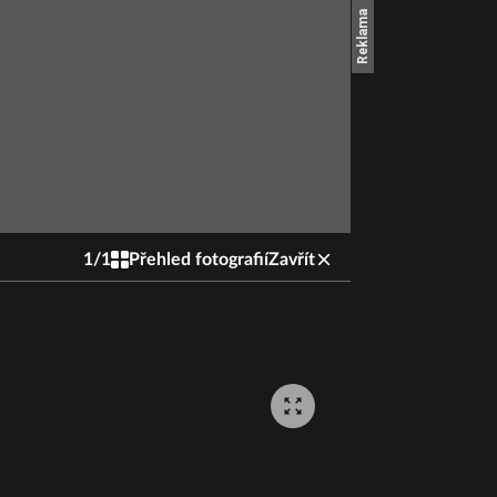
1
/
1
Přehled fotografií
Zavřít