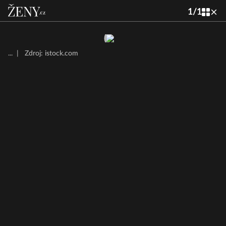
1
/
1
...
|
Zdroj: istock.com