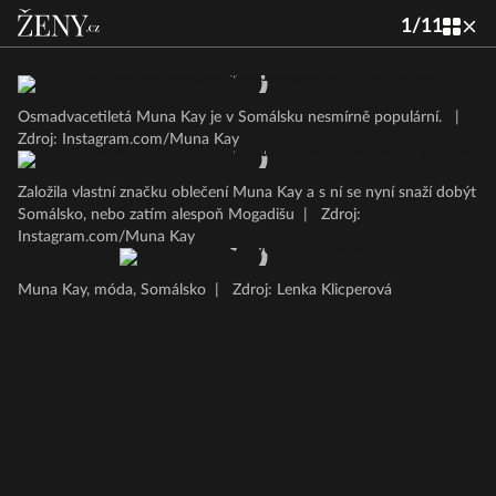
1
/
11
Osmadvacetiletá Muna Kay je v Somálsku nesmírně populární.
|
Zdroj: Instagram.com/Muna Kay
Založila vlastní značku oblečení Muna Kay a s ní se nyní snaží dobýt
Somálsko, nebo zatím alespoň Mogadišu
|
Zdroj:
Instagram.com/Muna Kay
Muna Kay, móda, Somálsko
|
Zdroj: Lenka Klicperová