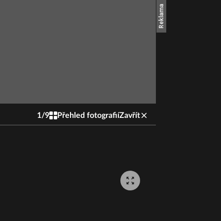
1
/
9
Přehled fotografií
Zavřít