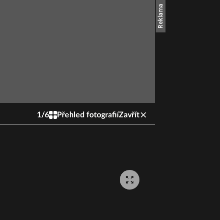
1
/
6
Přehled fotografií
Zavřít