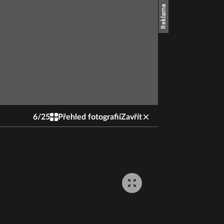
6
/
25
Přehled fotografií
Zavřít