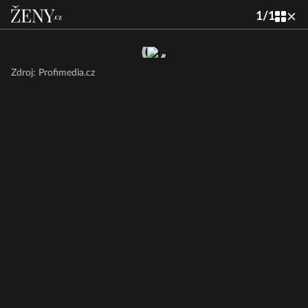
1
/
1
Zdroj: Profimedia.cz