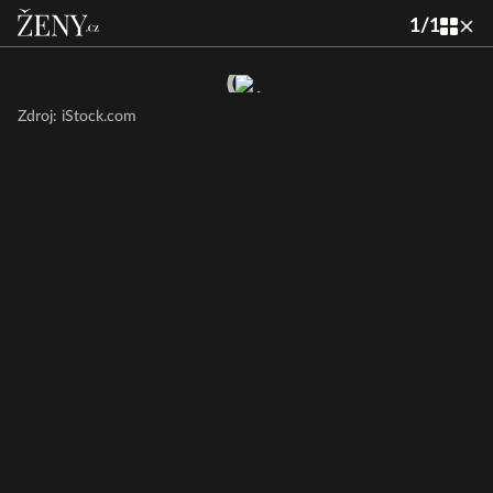
1
/
1
Zdroj: iStock.com