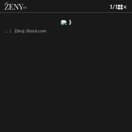
1
/
1
...
|
Zdroj: iStock.com