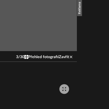
3
/
30
Přehled fotografií
Zavřít