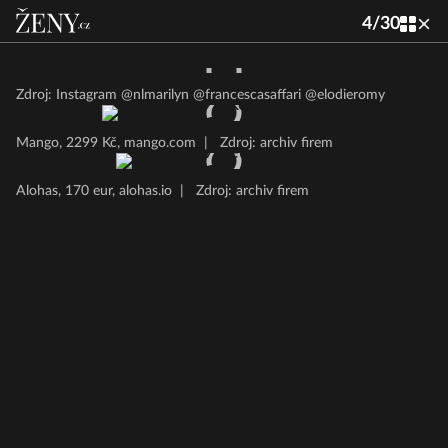
4
/
30
Zdroj: Instagram @nlmarilyn @francescasaffari @elodieromy
Mango, 2299 Kč, mango.com
|
Zdroj: archiv firem
Alohas, 170 eur, alohas.io
|
Zdroj: archiv firem